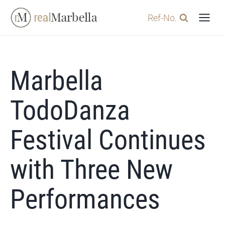
Skip
Ref-No.
to
content
Marbella
TodoDanza
Festival Continues
with Three New
Performances